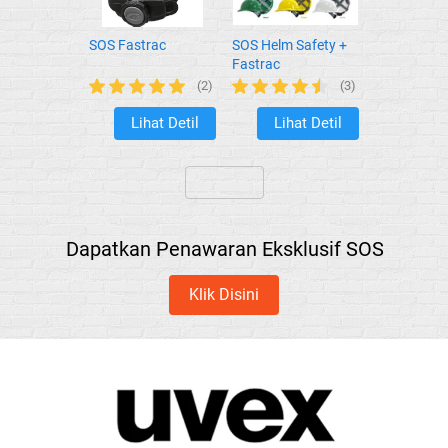
SOS Fastrac
SOS Helm Safety +
Fastrac
(2)
(3)
Lihat Detil
Lihat Detil
`
`
`
Dapatkan Penawaran Eksklusif SOS
Klik Disini
`