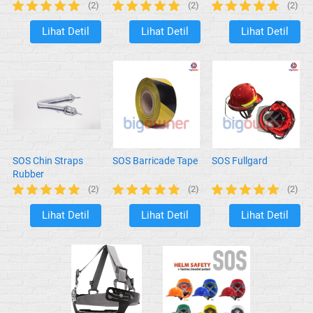
(2)
(2)
(2)
Lihat Detil
Lihat Detil
Lihat Detil
`
`
`
SOS Chin Straps
SOS Barricade Tape
SOS Fullgard
Rubber
(2)
(2)
(2)
Lihat Detil
Lihat Detil
Lihat Detil
`
`
`