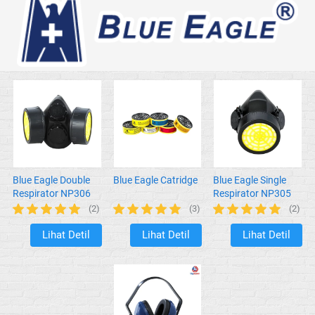
Blue Eagle Double
Blue Eagle Catridge
Blue Eagle Single
Respirator NP306
Respirator NP305
(2)
(3)
(2)
Lihat Detil
Lihat Detil
Lihat Detil
`
`
`