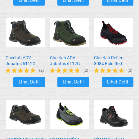
Lihat Detil
Lihat Detil
Lihat Detil
`
`
`
Cheetah ADV
Cheetah ADV
Cheetah Reflex
Jubatus 6112C
Jubatus 6112G
8084 Bold Red
Rust
Forest
(2)
(2)
(2)
Lihat Detil
Lihat Detil
Lihat Detil
`
`
`