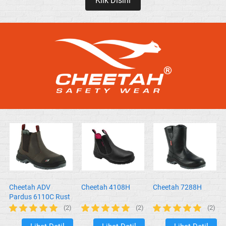
Klik Disini
`
Cheetah ADV
Cheetah 4108H
Cheetah 7288H
Pardus 6110C Rust
(2)
(2)
(2)