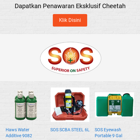
Dapatkan Penawaran Eksklusif Cheetah
Klik Disini
`
Haws Water
SOS SCBA STEEL 6L
SOS Eyewash
Additive 9082
Portable 9 Gal