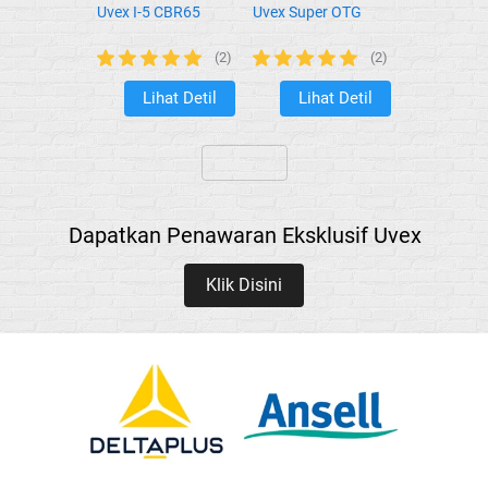
Uvex I-5 CBR65
Uvex Super OTG
(2)
(2)
Lihat Detil
Lihat Detil
`
`
`
Dapatkan Penawaran Eksklusif Uvex
Klik Disini
`