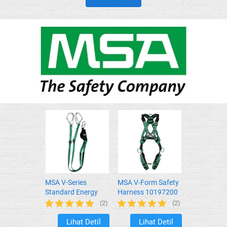
MSA V-Series
MSA V-Form Safety
Standard Energy
Harness 10197200
Absorbing Lanyard
(2)
(2)
Double Hook
10208062
Lihat Detil
Lihat Detil
`
`