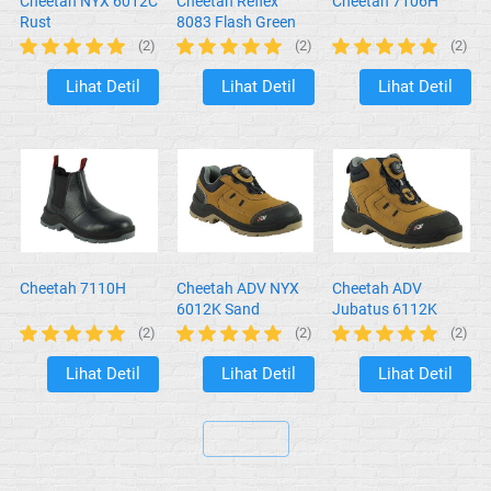
Cheetah NYX 6012C
Cheetah Reflex
Cheetah 7106H
Rust
8083 Flash Green
(2)
(2)
(2)
Lihat Detil
Lihat Detil
Lihat Detil
`
`
`
Cheetah 7110H
Cheetah ADV NYX
Cheetah ADV
6012K Sand
Jubatus 6112K
Sand
(2)
(2)
(2)
Lihat Detil
Lihat Detil
Lihat Detil
`
`
`
`