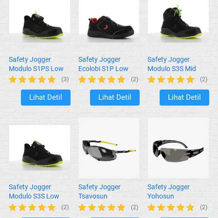
Safety Jogger
Safety Jogger
Safety Jogger
Modulo S1PS Low
Ecolobi S1P Low
Modulo S3S Mid
Perf Black
TLS Black
Black
(3)
(2)
(2)
Lihat Detil
Lihat Detil
Lihat Detil
`
`
`
Safety Jogger
Safety Jogger
Safety Jogger
Modulo S3S Low
Tsavosun
Yohosun
(2)
(2)
(2)