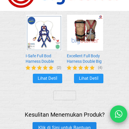
I-Safe Full Bod
Excellent Full Body
Harness Double
Harness Double Big
Absorber Big Hook
Hook
(2)
(4)
Lihat Detil
Lihat Detil
`
`
`
Kesulitan Menemukan Produk?
Klik di Sini untuk Bantuan
`