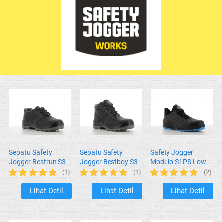
Sepatu Safety
Sepatu Safety
Safety Jogger
Jogger Bestrun S3
Jogger Bestboy S3
Modulo S1PS Low
Perf Grey
(1)
(1)
(2)
Lihat Detil
Lihat Detil
Lihat Detil
`
`
`