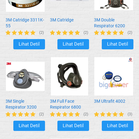
3M Catridge 3311K-
3M Catridge
3M Double
55
Respirator 6200
(2)
(2)
(2)
Lihat Detil
Lihat Detil
Lihat Detil
`
`
`
3M Single
3M Full Face
3M Ultrafit 4002
Respirator 3200
Respirator 6800
(2)
(2)
(3)
Lihat Detil
Lihat Detil
Lihat Detil
`
`
`