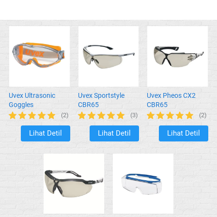
Uvex Ultrasonic
Uvex Sportstyle
Uvex Pheos CX2
Goggles
CBR65
CBR65
(2)
(3)
(2)
Lihat Detil
Lihat Detil
Lihat Detil
`
`
`