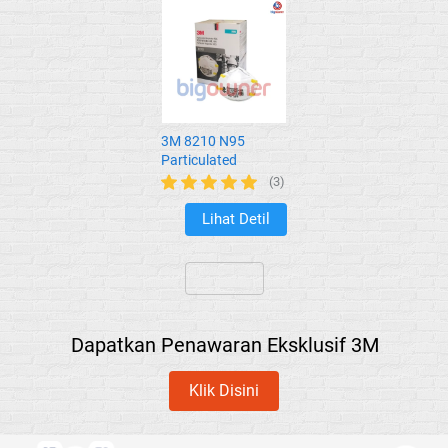
3M 8210 N95
Particulated
Respirator
(3)
Lihat Detil
`
`
Dapatkan Penawaran Eksklusif 3M
Klik Disini
`