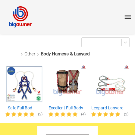
Other
Body Harness & Lanyard
I-Safe Full Bod
Excellent Full Body
Leopard Lanyard
Harness Double
Harness Double Big
With Absorber
(2)
(4)
(2)
Absorber Big Hook
Hook
Double Big Hook