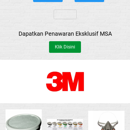
`
Dapatkan Penawaran Eksklusif MSA
Klik Disini
`