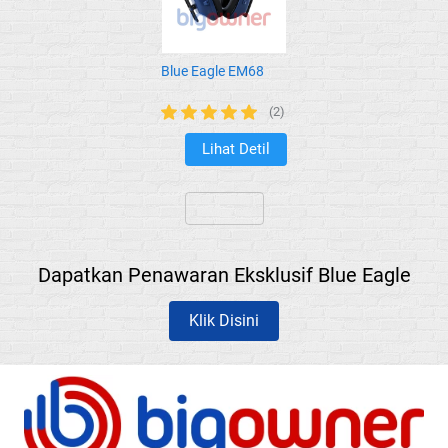
Blue Eagle EM68
(2)
Lihat Detil
`
`
Dapatkan Penawaran Eksklusif Blue Eagle
Klik Disini
`