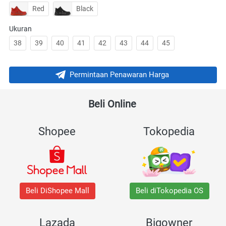
Red
Black
Ukuran
38
39
40
41
42
43
44
45
Permintaan Penawaran Harga
`
Beli Online 
Shopee
Tokopedia
Beli DiShopee Mall
Beli diTokopedia OS
Lazada
Bigowner