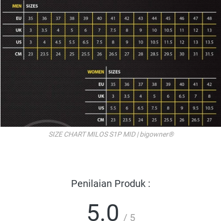
SIZE CHART MILOS S1P MID | bigowner®
Penilaian Produk :
5.0
/ 5