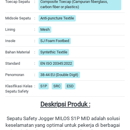
Toecap Sepatu
:
Composite Toecap (Campuran fiberglass,
carbon fiber or plastics)
Midsole Sepatu
:
Anti-puncture Textile
Lining
:
Mesh
Insole
:
SJ Foam Footbed
Bahan Material
:
Syntethic Textile
Standard
:
EN ISO 20345:2022
Penomoran
:
38-44 EU (Double Digit)
Klasifikasi Kelas
:
S1P
SRC
ESD
Sepatu Safety
Deskripsi Produk :
 Sepatu Safety Jogger MILOS S1P MID adalah solusi 
keselamatan yang optimal untuk pekerja di berbagai 