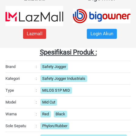
Lazmall
Login Akun
Spesifikasi Produk :
Brand
:
Safety Jogger
Kategori
:
Safety Jogger Industrials
Type
:
MILOS S1P MID
Model
:
Mid Cut
Warna
:
Red
Black
Sole Sepatu
:
Phylon/Rubber