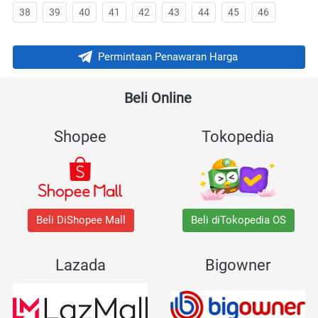
38
39
40
41
42
43
44
45
46
Permintaan Penawaran Harga
`
Beli Online 
Shopee
Tokopedia
Beli DiShopee Mall
Beli diTokopedia OS
Lazada
Bigowner