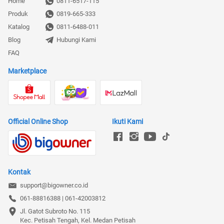
Home
0811-6517-115
Produk
0819-665-333
Katalog
0811-6488-011
Blog
Hubungi Kami
FAQ
Marketplace
Official Online Shop
Ikuti Kami
Kontak
support@bigowner.co.id
061-88816388 | 061-42003812
Jl. Gatot Subroto No. 115

Kec. Petisah Tengah, Kel. Medan Petisah
