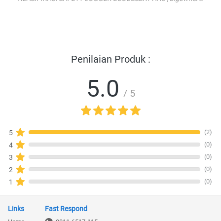
Penilaian Produk :
5.0
/ 5
(2)
5
(0)
4
(0)
3
(0)
2
(0)
1
Links
Fast Respond