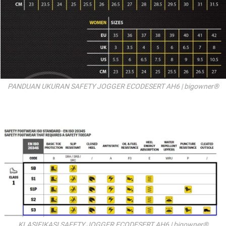
PANDUAN UKURAN SAFETY JOGGER ECODESERT AH6 | bigowner®
KLASIFIKASI SAFETY JOGGER ECODESERT AH6 | bigowner®