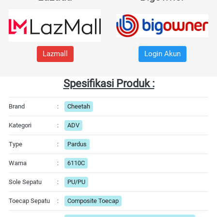
Lazmall
Login Akun
Spesifikasi Produk :
Brand
:
Cheetah
Kategori
:
ADV
Type
:
Pardus
Warna
:
6110C
Sole Sepatu
:
PU/PU
Toecap Sepatu
:
Composite Toecap