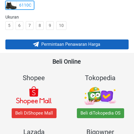
6110C
Ukuran
5
6
7
8
9
10
Permintaan Penawaran Harga
`
Beli Online 
Shopee
Tokopedia
Beli DiShopee Mall
Beli diTokopedia OS
Lazada
Bigowner