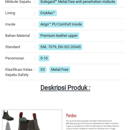
Midsole Sepatu
:
Solegard™ Metal free anti penetration midsole
Lining
:
DryMax™
Insole
:
Airgo™ PU Comfort Insole
Bahan Material
:
Premium leather upper
Standard
:
SNI, 7079, EN ISO 20345
Penomoran
:
5-10
Klasifikasi Kelas
:
S3
Metal Free
Sepatu Safety
Deskripsi Produk :