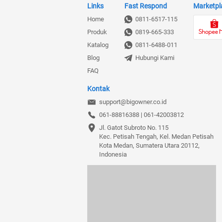
Links
Fast Respond
Marketpl
Home
0811-6517-115
Produk
0819-665-333
Katalog
0811-6488-011
Blog
Hubungi Kami
FAQ
Kontak
support@bigowner.co.id
061-88816388 | 061-42003812
Jl. Gatot Subroto No. 115

Kec. Petisah Tengah, Kel. Medan Petisah

Kota Medan, Sumatera Utara 20112, 
Indonesia