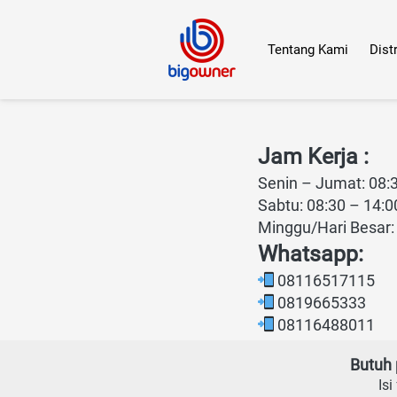
Tentang Kami
Dist
Jam Kerja :
Senin – Jumat: 08:3
Sabtu: 08:30 – 14:0
Minggu/Hari Besar:
Whatsapp:
 08116517115
 0819665333
 08116488011
Butuh 
Is