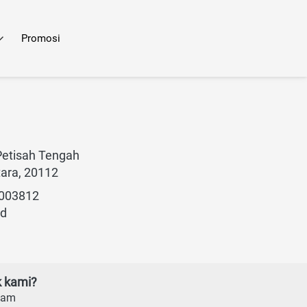
Promosi
Petisah Tengah
ara, 20112
2003812
id
k kami?
Jam