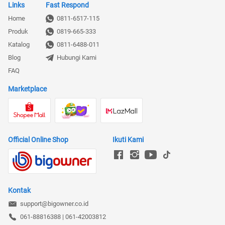
Links
Fast Respond
Home
0811-6517-115
Produk
0819-665-333
Katalog
0811-6488-011
Blog
Hubungi Kami
FAQ
Marketplace
Official Online Shop
Ikuti Kami
Kontak
support@bigowner.co.id
061-88816388 | 061-42003812