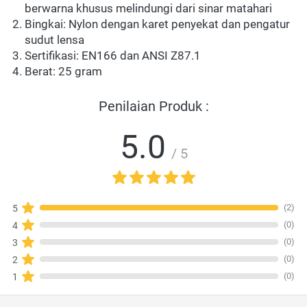
berwarna khusus melindungi dari sinar matahari 
Bingkai: Nylon dengan karet penyekat dan pengatur 
sudut lensa 
Sertifikasi: EN166 dan ANSI Z87.1 
Berat: 25 gram  
Penilaian Produk :
5.0
/ 5
(2)
5
(0)
4
(0)
3
(0)
2
(0)
1