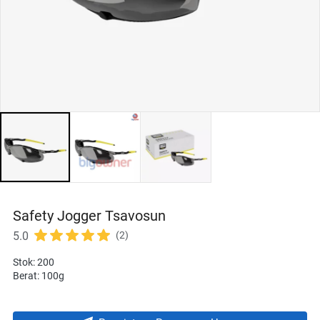
Safety Jogger Tsavosun
5.0
(2)
Stok: 200
Berat: 100g