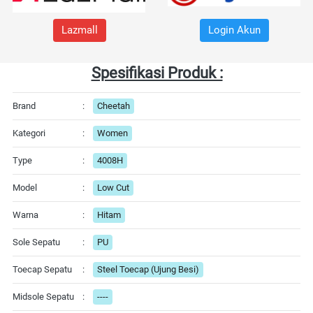
Lazmall
Login Akun
Spesifikasi Produk :
Brand
:
Cheetah
Kategori
:
Women
Type
:
4008H
Model
:
Low Cut
Warna
:
Hitam
Sole Sepatu
:
PU
Toecap Sepatu
:
Steel Toecap (Ujung Besi)
Midsole Sepatu
:
----