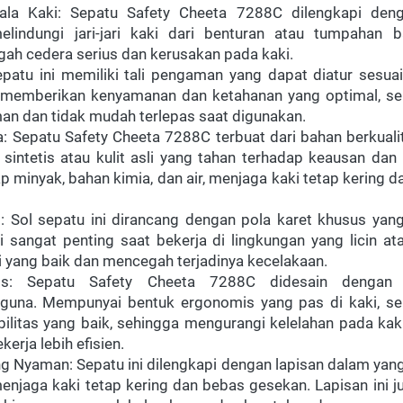
ala Kaki: Sepatu Safety Cheeta 7288C dilengkapi deng
elindungi jari-jari kaki dari benturan atau tumpahan b
h cedera serius dan kerusakan pada kaki.
patu ini memiliki tali pengaman yang dapat diatur sesuai
i memberikan kenyamanan dan ketahanan yang optimal, se
an dan tidak mudah terlepas saat digunakan.
 Sepatu Safety Cheeta 7288C terbuat dari bahan berkualita
t sintetis atau kulit asli yang tahan terhadap keausan dan 
p minyak, bahan kimia, dan air, menjaga kaki tetap kering 
p: Sol sepatu ini dirancang dengan pola karet khusus yang
Ini sangat penting saat bekerja di lingkungan yang licin at
 yang baik dan mencegah terjadinya kecelakaan.
is: Sepatu Safety Cheeta 7288C didesain dengan 
una. Mempunyai bentuk ergonomis yang pas di kaki, sep
ilitas yang baik, sehingga mengurangi kelelahan pada ka
erja lebih efisien.
g Nyaman: Sepatu ini dilengkapi dengan lapisan dalam yang
jaga kaki tetap kering dan bebas gesekan. Lapisan ini jug