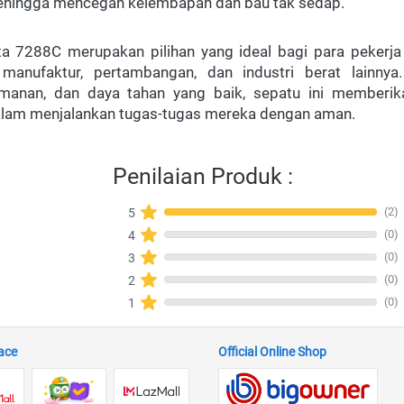
sehingga mencegah kelembapan dan bau tak sedap.
a 7288C merupakan pilihan yang ideal bagi para pekerja di
, manufaktur, pertambangan, dan industri berat lainnya
amanan, dan daya tahan yang baik, sepatu ini memberika
lam menjalankan tugas-tugas mereka dengan aman.

Penilaian Produk :
(2)
5
(0)
4
(0)
3
(0)
2
(0)
1
ace
Official Online Shop