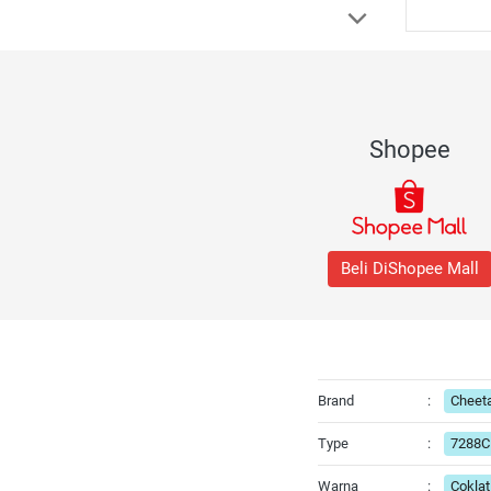
Shopee
Beli DiShopee Mall
Brand
:
Cheet
Type
:
7288C
Warna
:
Coklat