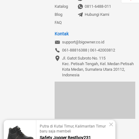
Katalog
0811-6488-011
Blog
Hubungi Kami
FAQ
Kontak
support@bigowner.co.id
061-88816388 | 061-42003812
Jl. Gatot Subroto No. 115

Kec. Petisah Tengah, Kel. Medan Petisah

Kota Medan, Sumatera Utara 20112, 
Indonesia
Putra di Kutai Timur, Kalimantan Timur 
baru saja membeli
Safety Jogger Bestboy231