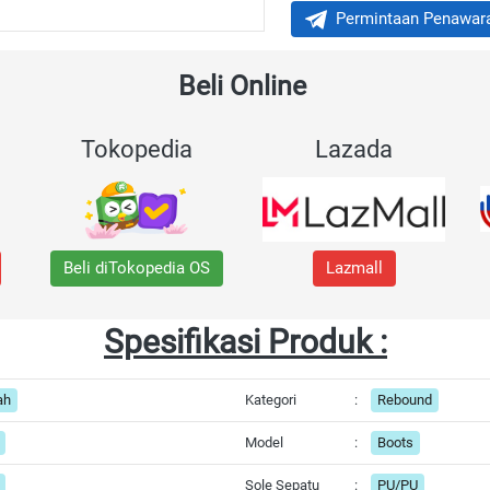
Permintaan Penawar
`
Beli Online 
Tokopedia
Lazada
Beli diTokopedia OS
Lazmall
Spesifikasi Produk :
ah
Kategori
:
Rebound
Model
:
Boots
Sole Sepatu
:
PU/PU