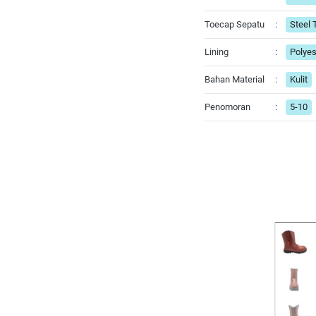
Toecap Sepatu
:
Steel 
Lining
:
Polye
Bahan Material
:
Kulit
Penomoran
:
5-10