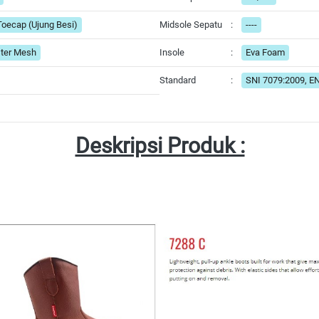
Toecap (Ujung Besi)
Midsole Sepatu
:
----
ster Mesh
Insole
:
Eva Foam
Standard
:
SNI 7079:2009, E
Deskripsi Produk :