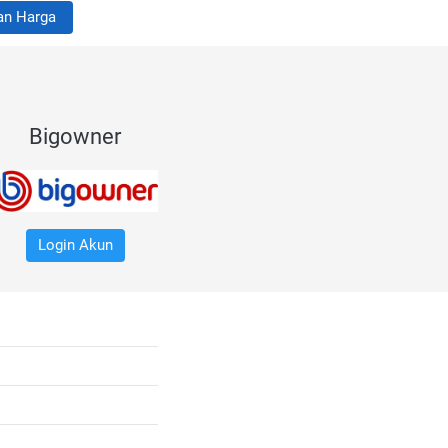
an Harga
Bigowner
Login Akun