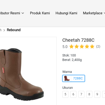
ributor Resmi
Produk Kami
Hubungi Kami
Marketplace
Rebound
h
Cheetah 7288C
5.0
(2)
Stok: 100
Berat: 2,400g
Warna
7288C
Ukuran
5
6
7
8
9