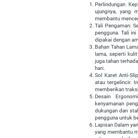
Perlindungan Kep
ujungnya, yang m
membantu mencega
Tali Pengaman: Se
pengguna. Tali in
dipakai dengan am
Bahan Tahan Lama:
lama, seperti kuli
juga tahan terhada
hari.
Sol Karet Anti-Sli
atau tergelincir. 
memberikan traksi
Desain Ergonom
kenyamanan pengg
dukungan dan stab
pengguna untuk bek
Lapisan Dalam yan
yang membantu men