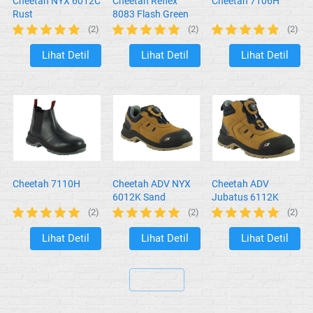
Cheetah NYX 6012C
Cheetah Reflex
Cheetah 7106H
Rust
8083 Flash Green
(2)
(2)
(2)
Lihat Detil
Lihat Detil
Lihat Detil
`
`
`
Cheetah 7110H
Cheetah ADV NYX
Cheetah ADV
6012K Sand
Jubatus 6112K
Sand
(2)
(2)
(2)
Lihat Detil
Lihat Detil
Lihat Detil
`
`
`
`