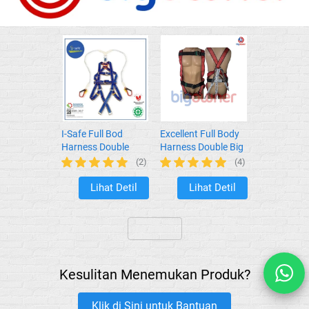
I-Safe Full Bod
Excellent Full Body
Harness Double
Harness Double Big
Absorber Big Hook
Hook
(2)
(4)
Lihat Detil
Lihat Detil
`
`
`
Kesulitan Menemukan Produk?
Klik di Sini untuk Bantuan
`