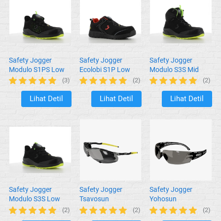
Safety Jogger
Safety Jogger
Safety Jogger
Modulo S1PS Low
Ecolobi S1P Low
Modulo S3S Mid
Perf Black
TLS Black
Black
(3)
(2)
(2)
Lihat Detil
Lihat Detil
Lihat Detil
`
`
`
Safety Jogger
Safety Jogger
Safety Jogger
Modulo S3S Low
Tsavosun
Yohosun
(2)
(2)
(2)