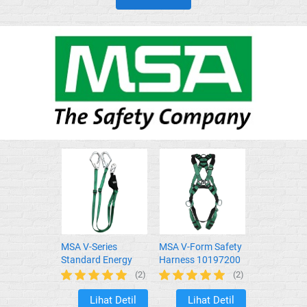
MSA V-Series
MSA V-Form Safety
Standard Energy
Harness 10197200
Absorbing Lanyard
(2)
(2)
Double Hook
10208062
Lihat Detil
Lihat Detil
`
`