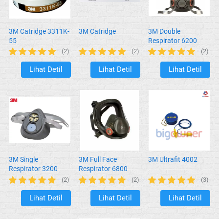
3M Catridge 3311K-
3M Catridge
3M Double
55
Respirator 6200
(2)
(2)
(2)
Lihat Detil
Lihat Detil
Lihat Detil
`
`
`
3M Single
3M Full Face
3M Ultrafit 4002
Respirator 3200
Respirator 6800
(2)
(2)
(3)
Lihat Detil
Lihat Detil
Lihat Detil
`
`
`