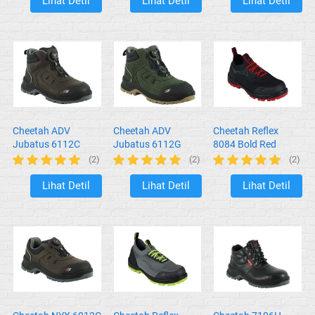
Lihat Detil
Lihat Detil
Lihat Detil
`
`
`
Cheetah ADV
Cheetah ADV
Cheetah Reflex
Jubatus 6112C
Jubatus 6112G
8084 Bold Red
Rust
Forest
(2)
(2)
(2)
Lihat Detil
Lihat Detil
Lihat Detil
`
`
`