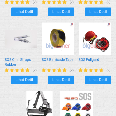
(2)
(2)
(2)
Lihat Detil
Lihat Detil
Lihat Detil
`
`
`
SOS Chin Straps
SOS Barricade Tape
SOS Fullgard
Rubber
(2)
(2)
(2)
Lihat Detil
Lihat Detil
Lihat Detil
`
`
`