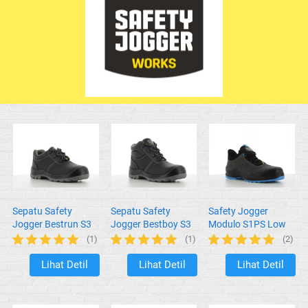
Sepatu Safety
Sepatu Safety
Safety Jogger
Jogger Bestrun S3
Jogger Bestboy S3
Modulo S1PS Low
Perf Grey
(1)
(1)
(2)
Lihat Detil
Lihat Detil
Lihat Detil
`
`
`