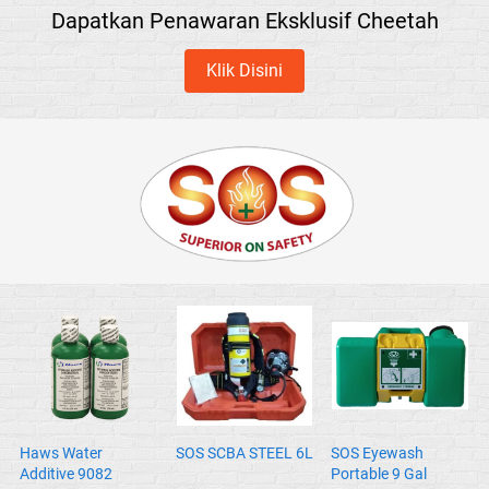
Dapatkan Penawaran Eksklusif Cheetah
Klik Disini
`
Haws Water
SOS SCBA STEEL 6L
SOS Eyewash
Additive 9082
Portable 9 Gal