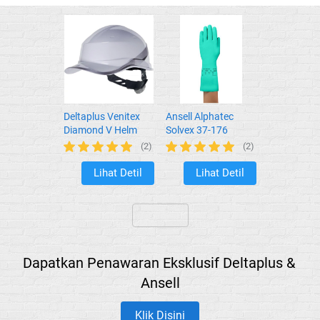
Deltaplus Venitex
Ansell Alphatec
Diamond V Helm
Solvex 37-176
Safety Keren
(2)
(2)
Lihat Detil
Lihat Detil
`
`
`
Dapatkan Penawaran Eksklusif Deltaplus & 
Ansell
Klik Disini
`