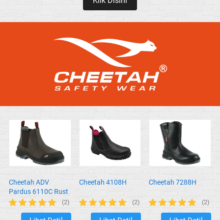
Klik Disini
`
Cheetah ADV
Cheetah 4108H
Cheetah 7288H
Pardus 6110C Rust
(2)
(2)
(2)