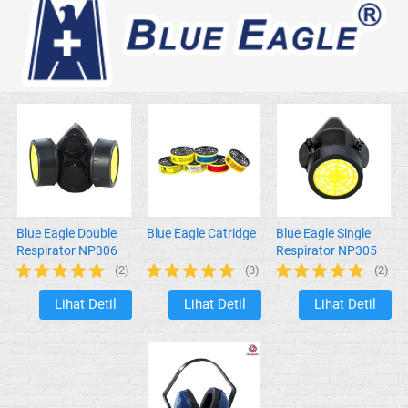
Blue Eagle Double
Blue Eagle Catridge
Blue Eagle Single
Respirator NP306
Respirator NP305
(2)
(3)
(2)
Lihat Detil
Lihat Detil
Lihat Detil
`
`
`