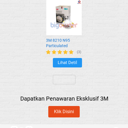
3M 8210 N95
Particulated
Respirator
(3)
Lihat Detil
`
`
Dapatkan Penawaran Eksklusif 3M
Klik Disini
`