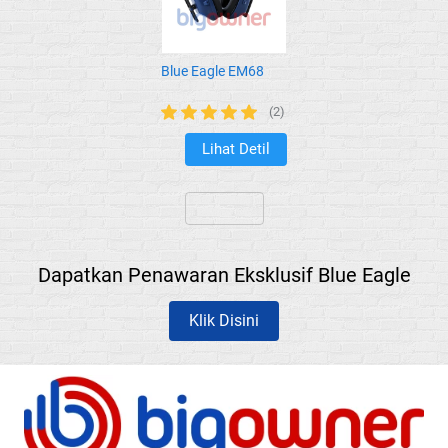
Blue Eagle EM68
(2)
Lihat Detil
`
`
Dapatkan Penawaran Eksklusif Blue Eagle
Klik Disini
`