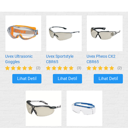
Uvex Ultrasonic
Uvex Sportstyle
Uvex Pheos CX2
Goggles
CBR65
CBR65
(2)
(3)
(2)
Lihat Detil
Lihat Detil
Lihat Detil
`
`
`