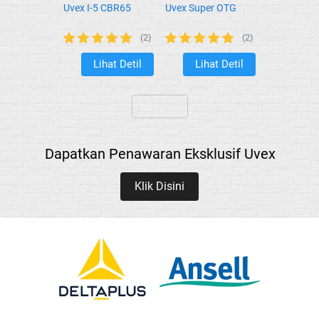
Uvex I-5 CBR65
Uvex Super OTG
(2)
(2)
Lihat Detil
Lihat Detil
`
`
`
Dapatkan Penawaran Eksklusif Uvex
Klik Disini
`