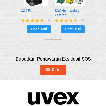
SOS Fastrac
SOS Helm Safety +
Fastrac
(2)
(3)
Lihat Detil
Lihat Detil
`
`
`
Dapatkan Penawaran Eksklusif SOS
Klik Disini
`