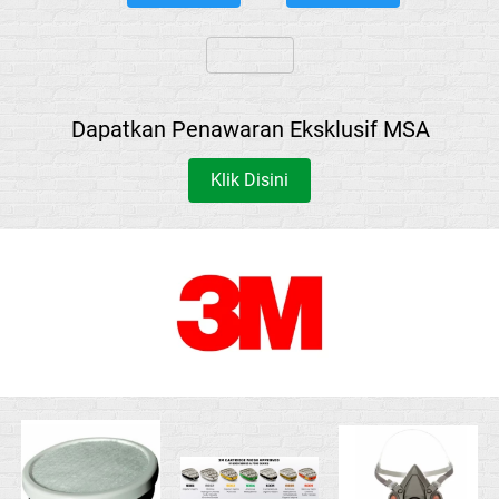
`
Dapatkan Penawaran Eksklusif MSA
Klik Disini
`