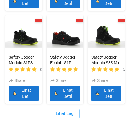
`
`
`
Detil
Detil
Detil
Safety Jogger
Safety Jogger
Safety Jogger
Modulo S1PS
Ecolobi S1P
Modulo S3S Mid
Low Perf Black
Low TLS Black
Black
(3)
(2)
(2)
Share
Share
Share
Lihat
Lihat
Lihat
`
`
`
Detil
Detil
Detil
Lihat Lagi
`