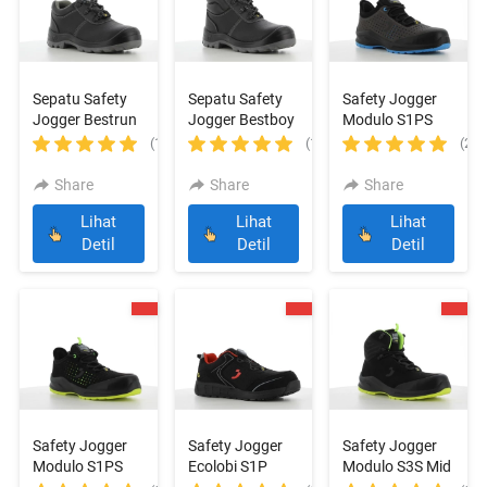
Sepatu Safety
Sepatu Safety
Safety Jogger
Jogger Bestrun
Jogger Bestboy
Modulo S1PS
S3
S3
Low Perf Grey
(1)
(1)
(2)
Share
Share
Share
Lihat
Lihat
Lihat
`
`
`
Detil
Detil
Detil
Safety Jogger
Safety Jogger
Safety Jogger
Modulo S1PS
Ecolobi S1P
Modulo S3S Mid