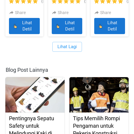
Low Perf Black
Low TLS Black
Black
(3)
(2)
(2)
Share
Share
Share
Lihat
Lihat
Lihat
`
`
`
Detil
Detil
Detil
Lihat Lagi
`
Blog Post Lainnya
Pentingnya Sepatu
Tips Memilih Rompi
Safety untuk
Pengaman untuk
Melindungi Kaki di
Pekerja Konstruksi