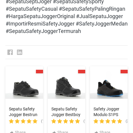
#SepatuSeptiJoger #SepatuSafetySporty 
#SepatuSafetyCasual #SepatuSafetyPalingRingan  
#HargaSepatuJoggerOriginal #JualSepatuJogger 
#ImportirResmiSafetyJogger #SafetyJoggerMedan 
#SepatuSafetyJoggerTermurah
Sepatu Safety
Sepatu Safety
Safety Jogger
Jogger Bestrun
Jogger Bestboy
Modulo S1PS
S3
S3
Low Perf Grey
(1)
(1)
(2)
Share
Share
Share