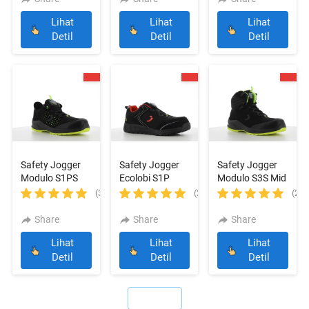
Lihat
Lihat
Lihat
`
`
`
Detil
Detil
Detil
Safety Jogger
Safety Jogger
Safety Jogger
Modulo S1PS
Ecolobi S1P
Modulo S3S Mid
Low Perf Black
Low TLS Black
Black
(3)
(2)
(2)
Share
Share
Share
Lihat
Lihat
Lihat
`
`
`
Detil
Detil
Detil
`