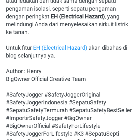
atau ledakan dan tidak sama dengan sepatu 
pengaman isolasi, seperti sepatu pengaman 
dengan peringkat 
EH (Electrical Hazard)
, yang 
melindungi Anda dari menyelesaikan sirkuit listrik 
ke tanah.
Untuk fitur 
EH (Electrical Hazard)
 akan dibahas di 
blog selanjutnya ya. 
Author : Henry
BigOwner Official Creative Team
#SafetyJogger #SafetyJoggerOriginal 
#SafetyJoggerIndonesia #SepatuSafety 
#SepatuSafetyTermurah #SepatuSafetyBestSeller 
#ImportirSafetyJogger #BigOwner 
#BigOwnerOfficial #SafetyForLifestyle 
#SafetyJoggerForLifestyle #K3 #SepatuSepti 