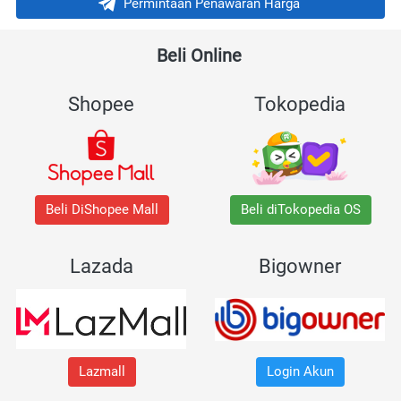
Permintaan Penawaran Harga
`
Beli Online 
Shopee
Tokopedia
Beli DiShopee Mall
Beli diTokopedia OS
Lazada
Bigowner
Lazmall
Login Akun