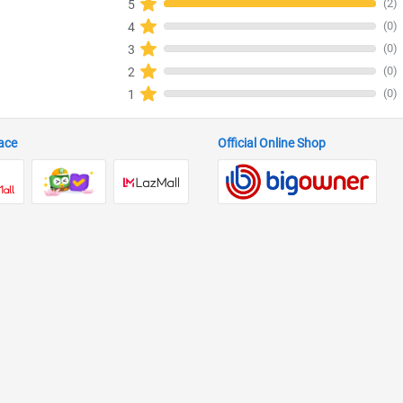
(2)
5
(0)
4
(0)
3
(0)
2
(0)
1
ace
Official Online Shop