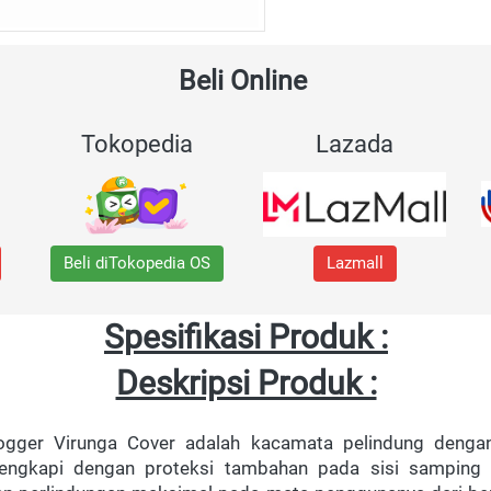
Beli Online 
Tokopedia
Lazada
Beli diTokopedia OS
Lazmall
Spesifikasi Produk :
Deskripsi Produk :
gger Virunga Cover adalah kacamata pelindung dengan
engkapi dengan proteksi tambahan pada sisi samping 