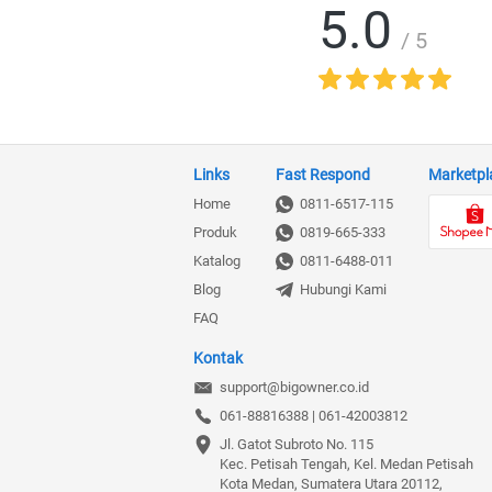
5.0
/ 5
Links
Fast Respond
Marketpl
Home
0811-6517-115
Produk
0819-665-333
Katalog
0811-6488-011
Blog
Hubungi Kami
FAQ
Kontak
support@bigowner.co.id
061-88816388 | 061-42003812
Jl. Gatot Subroto No. 115

Kec. Petisah Tengah, Kel. Medan Petisah

Kota Medan, Sumatera Utara 20112, 