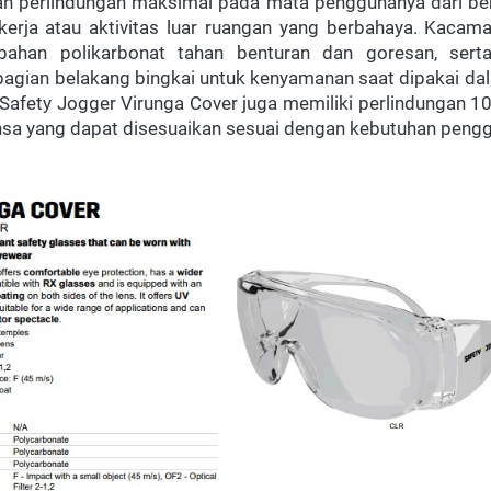
n perlindungan maksimal pada mata penggunanya dari ben
kerja atau aktivitas luar ruangan yang berbahaya. Kacamat
bahan polikarbonat tahan benturan dan goresan, serta
 bagian belakang bingkai untuk kenyamanan saat dipakai da
 Safety Jogger Virunga Cover juga memiliki perlindungan 10
nsa yang dapat disesuaikan sesuai dengan kebutuhan pengg