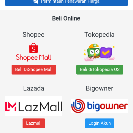
Permintaan Penawaran Harga
`
Beli Online 
Shopee
Tokopedia
Beli DiShopee Mall
Beli diTokopedia OS
Lazada
Bigowner
Lazmall
Login Akun