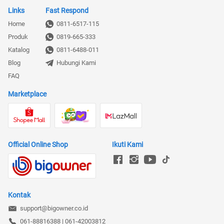
Links
Fast Respond
Home
0811-6517-115
Produk
0819-665-333
Katalog
0811-6488-011
Blog
Hubungi Kami
FAQ
Marketplace
Official Online Shop
Ikuti Kami
Kontak
support@bigowner.co.id
061-88816388 | 061-42003812