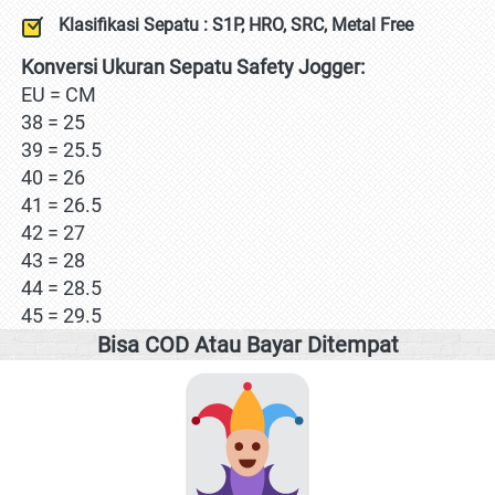
Klasifikasi Sepatu : S1P, HRO, SRC, Metal Free
Konversi Ukuran Sepatu Safety Jogger:
EU = CM
38 = 25
39 = 25.5
40 = 26
41 = 26.5
42 = 27
43 = 28
44 = 28.5
45 = 29.5
Bisa COD Atau Bayar Ditempat