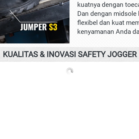
kuatnya dengan toeca
Dan dengan midsole k
flexibel dan kuat mem
kenyamanan Anda dal
KUALITAS & INOVASI SAFETY JOGGER