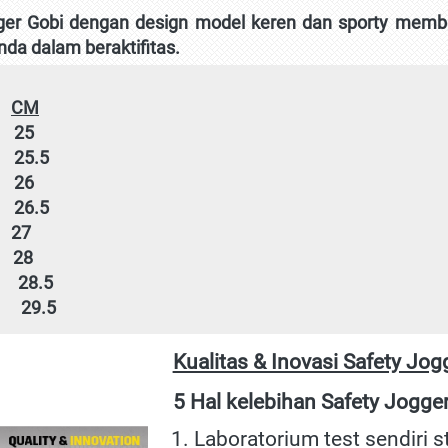
ger Gobi dengan design model keren dan sporty membe
a dalam beraktifitas.
CM
     25
      25.5
     26
      26.5
     27
     28
      28.5
      29.5
Kualitas & Inovasi Safety Jog
5 Hal kelebihan Safety Jogger
Laboratorium test sendiri 