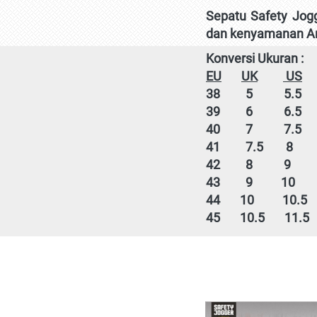
Sepatu Safety Jog
dan kenyamanan And
Konversi Ukuran :
EU
UK
 US
38
        5           5.5    
39
      6           6.5   
40
        7           7.5    
41
        7.5        8      
42
        8           9       
43
        9          10      
44  
    10          10.5  
45
      10.5       11.5  