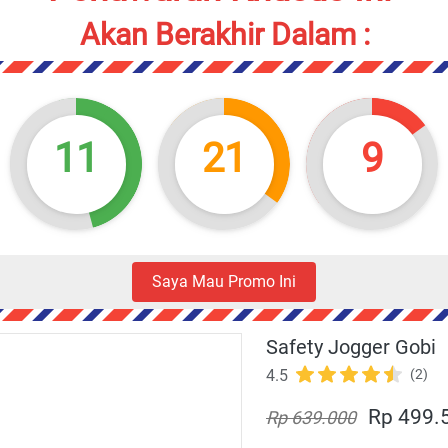
Akan Berakhir Dalam :
11
21
7
Saya Mau Promo Ini
`
Safety Jogger Gobi
4.5
(2)
Rp 499.
Rp 639.000