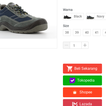
Warna
Black
Navy
Size
38
39
40
41
Beli Sekarang
`
Tokopedia
`
Shopee
`
Lazada
`