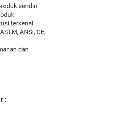
roduk sendiri
roduk
tusi terkenal 
 ASTM, ANSI, CE, 
amanan dan 
 :