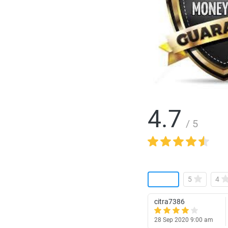
4.7
/ 5
5
4
citra7386
28 Sep 2020 9:00 am