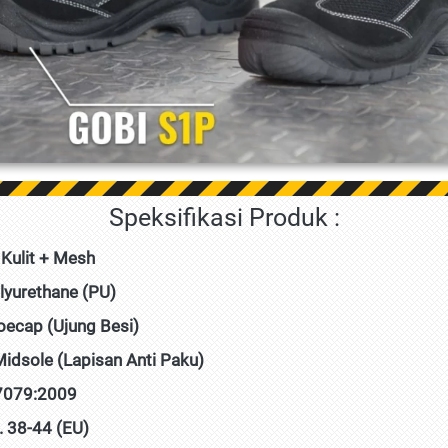
Speksifikasi Produk :
 Kulit + Mesh
olyurethane (PU)
Toecap (Ujung Besi)
Midsole (Lapisan Anti Paku)
7079:2009
 38-44 (EU)