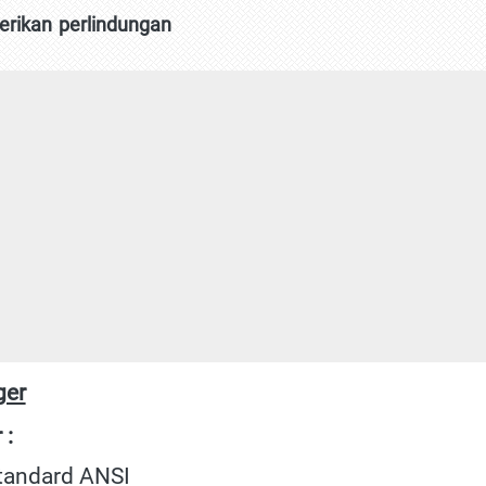
rikan perlindungan 
ger
 :
standard ANSI