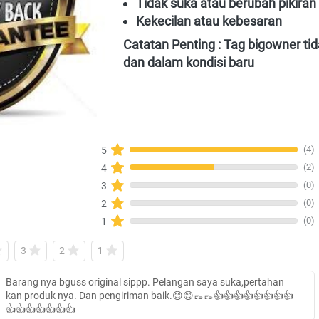
Tidak suka atau berubah pikiran
Kekecilan atau kebesaran
Catatan Penting : Tag bigowner tida
dan dalam kondisi baru
(4)
5
(2)
4
(0)
3
(0)
2
(0)
1
3
2
1
Barang nya bguss original sippp. Pelangan saya suka,pertahan
kan produk nya. Dan pengiriman baik.😊😊👞👞👍👍👍👍👍👍👍👍
👍👍👍👍👍👍👍