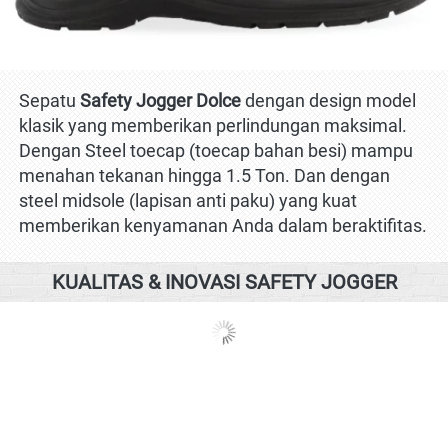
Sepatu 
Safety Jogger Dolce
 dengan design model 
klasik yang memberikan perlindungan maksimal. 
Dengan Steel toecap (toecap bahan besi) mampu 
menahan tekanan hingga 1.5 Ton. Dan dengan 
steel midsole (lapisan anti paku) yang kuat 
memberikan kenyamanan Anda dalam beraktifitas.
KUALITAS & INOVASI SAFETY JOGGER