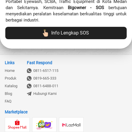
Portabel Eyewash, SCBA, Traffic Equipment 
di Kota Medan 
dan Sekitarnya
. Kemitraan 
Bigowner - SOS
 bertujuan 
menyediakan peralatan keselamatan berkualitas tinggi untuk 
berbagai industri.
Info Lengkap SOS
`
Links
Fast Respond
Home
0811-6517-115
Produk
0819-665-333
Katalog
0811-6488-011
Blog
Hubungi Kami
FAQ
Marketplace