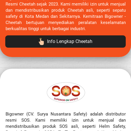
Resmi Cheetah sejak 2023. Kami memiliki izin untuk menjual 
dan mendistribusikan produk Cheetah asli, seperti sepatu 
safety 
di Kota Medan dan Sekitarnya
. Kemitraan Bigowner - 
Cheetah bertujuan menyediakan peralatan keselamatan 
berkualitas tinggi untuk berbagai industri.
Info Lengkap Cheetah
`
Bigowner (CV. Surya Nusantara Safety) adalah distributor 
resmi SOS. Kami memiliki izin untuk menjual dan 
mendistribusikan produk SOS asli, seperti Helm Safety, 