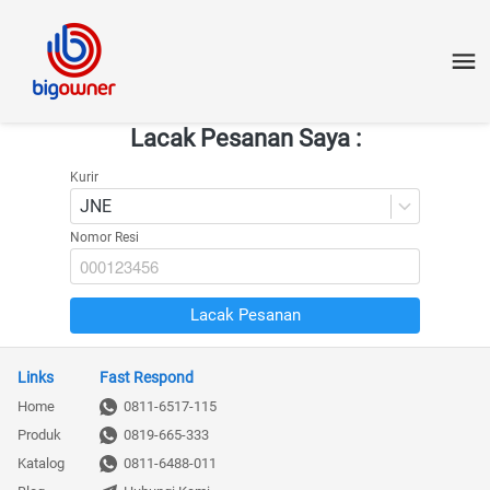
Lacak Pesanan Saya :
Kurir
JNE
Nomor Resi
Lacak Pesanan
`
Links
Fast Respond
Home
0811-6517-115
Produk
0819-665-333
Katalog
0811-6488-011