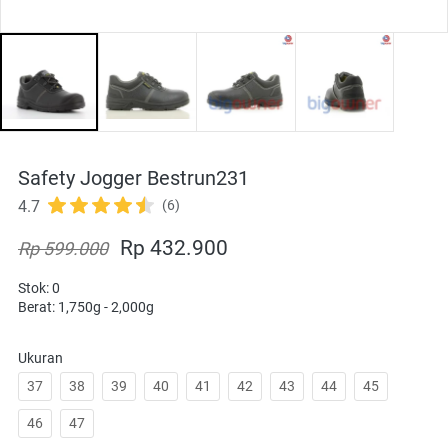
Safety Jogger Bestrun231
4.7
(6)
Rp 432.900
Rp 599.000
Stok: 0
Berat: 1,750g - 2,000g
Ukuran
37
38
39
40
41
42
43
44
45
46
47