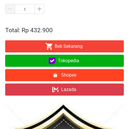
Total: Rp 432.900
Beli Sekarang
`
Tokopedia
`
Shopee
`
Lazada
`