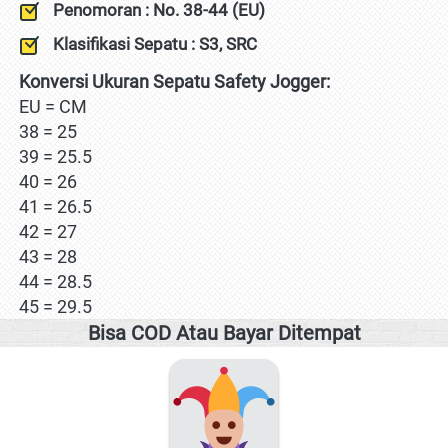
Penomoran : No. 38-44 (EU)
Klasifikasi Sepatu : S3, SRC
Konversi Ukuran Sepatu Safety Jogger:
EU = CM
38 = 25
39 = 25.5
40 = 26
41 = 26.5
42 = 27
43 = 28
44 = 28.5
45 = 29.5
Bisa COD Atau Bayar Ditempat